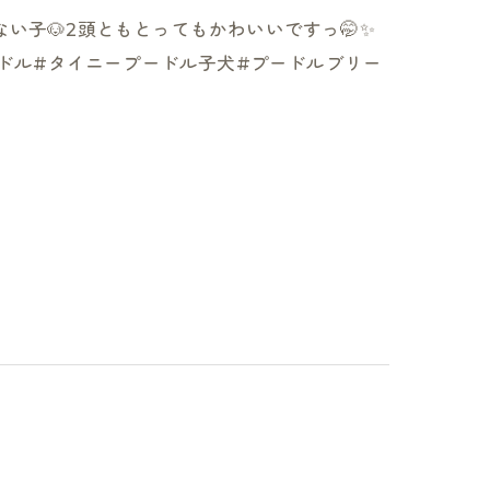
い子🐶2頭ともとってもかわいいですっ🤭✨
ードル#タイニープードル子犬#プードルブリー