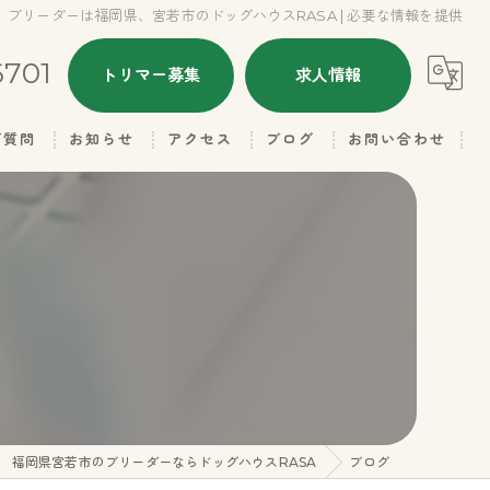
ブリーダーは福岡県、宮若市のドッグハウスRASA | 必要な情報を提供
6701
トリマー募集
求人情報
ご質問
お知らせ
アクセス
ブログ
お問い合わせ
ALL
ドッグハウスRASA
本日のトリミング
ドッグハウスRASA 名子店
子犬情報
里親さん募集
ギャラリー（お父さん）
福岡県宮若市のブリーダーならドッグハウスRASA
ブログ
ギャラリー（お母さん）