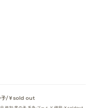
/￥sold out
 性別:男の子 毛色:ゴールド 値段:￥soldout