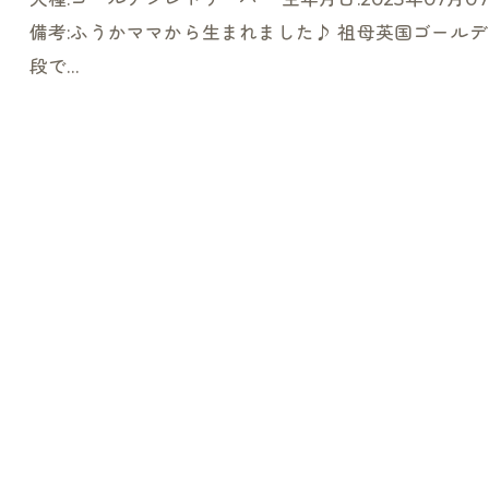
備考:ふうかママから生まれました♪ 祖母英国ゴールデ
段で…