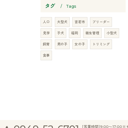
タグ
Tags
人口
大型犬
宮若市
ブリーダー
見学
子犬
福岡
衛生管理
小型犬
飼育
男の子
女の子
トリミング
食事
[営業時間]9:00～17: