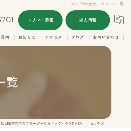
タグ『#大型犬』のページ一覧
6701
トリマー募集
求人情報
ご質問
お知らせ
アクセス
ブログ
お問い合わせ
ALL
ドッグハウスRASA
本日のトリミング
ドッグハウスRASA 名子店
一覧
子犬情報
里親さん募集
ギャラリー（お父さん）
福岡県宮若市のブリーダーならドッグハウスRASA
#大型犬
ギャラリー（お母さん）