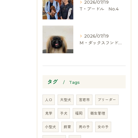
2026/07/19
T・プードル No.4
2026/07/19
M・ダックスフンド、ヨークシャーテリア、ペキニーズ、ポメラニアン
タグ
Tags
人口
大型犬
宮若市
ブリーダー
見学
子犬
福岡
衛生管理
お気軽にお問い合わせください
小型犬
飼育
男の子
女の子