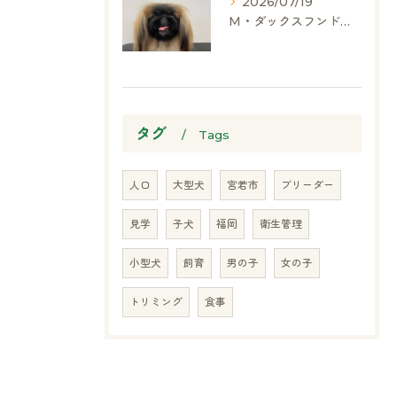
2026/07/19
M・ダックスフンド、ヨークシャーテリア、ペキニーズ、ポメラニアン
タグ
Tags
人口
大型犬
宮若市
ブリーダー
見学
子犬
福岡
衛生管理
小型犬
飼育
男の子
女の子
トリミング
食事