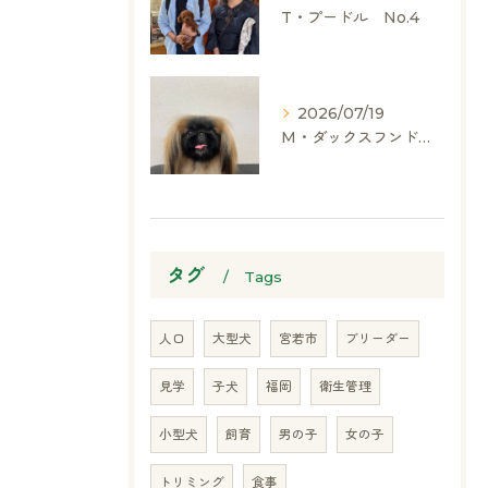
T・プードル No.4
お気軽にお問い合わせください
2026/07/19
M・ダックスフンド、ヨークシャーテリア、ペキニーズ、ポメラニアン
タグ
Tags
人口
大型犬
宮若市
ブリーダー
見学
子犬
福岡
衛生管理
小型犬
飼育
男の子
女の子
トリミング
食事