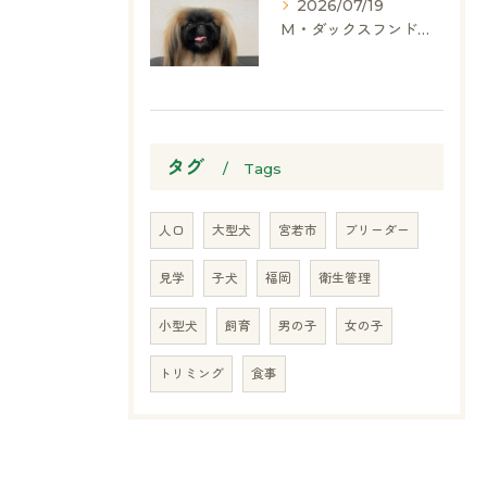
2026/07/19
M・ダックスフンド、ヨークシャーテリア、ペキニーズ、ポメラニアン
タグ
Tags
人口
大型犬
宮若市
ブリーダー
見学
子犬
福岡
衛生管理
小型犬
飼育
男の子
女の子
トリミング
食事