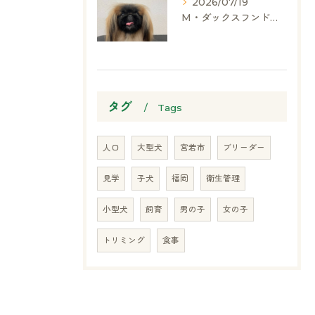
2026/07/19
M・ダックスフンド、ヨークシャーテリア、ペキニーズ、ポメラニアン
タグ
Tags
人口
大型犬
宮若市
ブリーダー
見学
子犬
福岡
衛生管理
小型犬
飼育
男の子
女の子
トリミング
食事