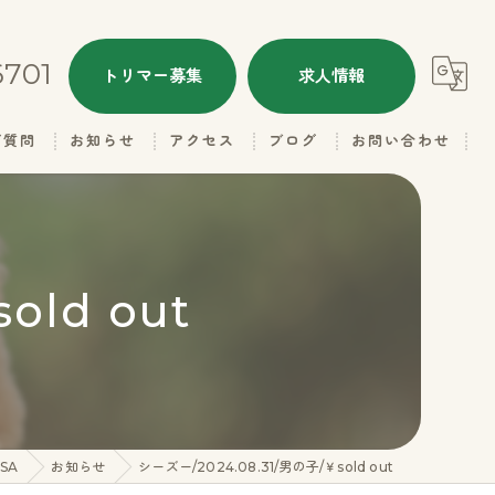
6701
トリマー募集
求人情報
ご質問
お知らせ
アクセス
ブログ
お問い合わせ
ALL
ドッグハウスRASA
本日のトリミング
ドッグハウスRASA 名子店
old out
子犬情報
里親さん募集
ギャラリー（お父さん）
SA
お知らせ
シーズー/2024.08.31/男の子/￥sold out
ギャラリー（お母さん）