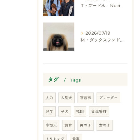
T・プードル No.4
2026/07/19
M・ダックスフンド、ヨークシャーテリア、ペキニーズ、ポメラニアン
タグ
Tags
人口
大型犬
宮若市
ブリーダー
見学
子犬
福岡
衛生管理
小型犬
飼育
男の子
女の子
トリミング
食事