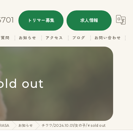
6701
トリマー募集
求人情報
ご質問
お知らせ
アクセス
ブログ
お問い合わせ
ALL
ドッグハウスRASA
本日のトリミング
ドッグハウスRASA 名子店
ld out
子犬情報
里親さん募集
ギャラリー（お父さん）
ASA
お知らせ
チワワ/2024.10.01/女の子/￥sold out
ギャラリー（お母さん）