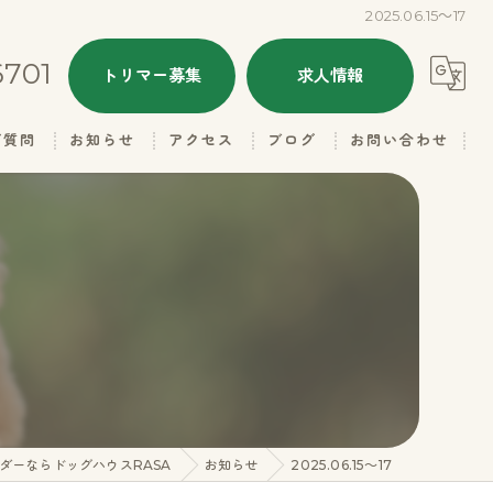
2025.06.15～17
6701
トリマー募集
求人情報
ご質問
お知らせ
アクセス
ブログ
お問い合わせ
ALL
ドッグハウスRASA
本日のトリミング
ドッグハウスRASA 名子店
子犬情報
里親さん募集
ギャラリー（お父さん）
ダーならドッグハウスRASA
お知らせ
2025.06.15～17
ギャラリー（お母さん）