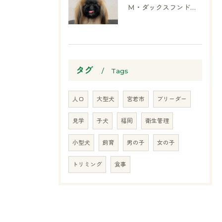
M・ダックスフンド、ヨークシャーテリア、ペキニーズ、ポメラニアン
タグ
Tags
人口
大型犬
宮若市
ブリーダー
見学
子犬
福岡
衛生管理
小型犬
飼育
男の子
女の子
トリミング
食事