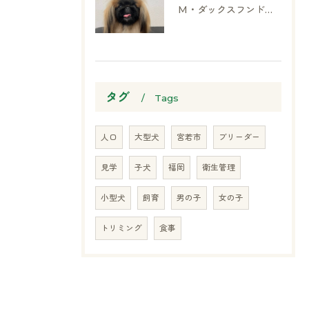
M・ダックスフンド、ヨークシャーテリア、ペキニーズ、ポメラニアン
タグ
Tags
人口
大型犬
宮若市
ブリーダー
見学
子犬
福岡
衛生管理
小型犬
飼育
男の子
女の子
トリミング
食事