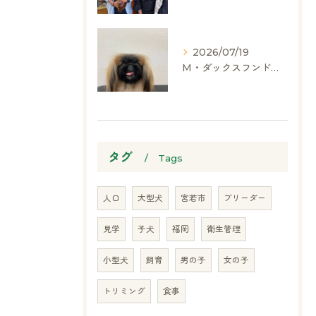
2026/07/19
M・ダックスフンド、ヨークシャーテリア、ペキニーズ、ポメラニアン
タグ
Tags
人口
大型犬
宮若市
ブリーダー
見学
子犬
福岡
衛生管理
小型犬
飼育
男の子
女の子
トリミング
食事