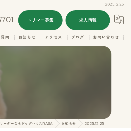
2025.12.25
6701
トリマー募集
求人情報
ご質問
お知らせ
アクセス
ブログ
お問い合わせ
ALL
ドッグハウスRASA
本日のトリミング
ドッグハウスRASA 名子店
子犬情報
里親さん募集
ギャラリー（お父さん）
リーダーならドッグハウスRASA
お知らせ
2025.12.25
ギャラリー（お母さん）