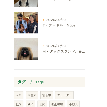
2026/07/19
T・プードル No.4
2026/07/19
M・ダックスフンド、ヨークシャーテリア、ペキニーズ、ポメラニアン
タグ
Tags
人口
大型犬
宮若市
ブリーダー
見学
子犬
福岡
衛生管理
小型犬