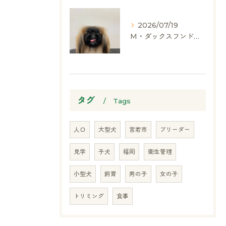
2026/07/19
M・ダックスフンド、ヨークシャーテリア、ペキニーズ、ポメラニアン
タグ
Tags
人口
大型犬
宮若市
ブリーダー
見学
子犬
福岡
衛生管理
小型犬
飼育
男の子
女の子
トリミング
食事