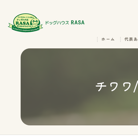
ホーム
代表
チワワ/2