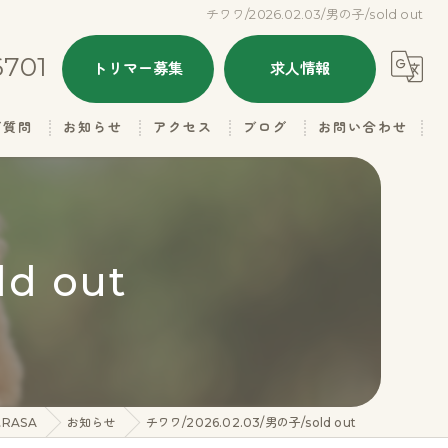
チワワ/2026.02.03/男の子/sold out
6701
トリマー募集
求人情報
ご質問
お知らせ
アクセス
ブログ
お問い合わせ
ALL
ドッグハウスRASA
本日のトリミング
ドッグハウスRASA 名子店
ld out
子犬情報
里親さん募集
ギャラリー（お父さん）
RASA
お知らせ
チワワ/2026.02.03/男の子/sold out
ギャラリー（お母さん）