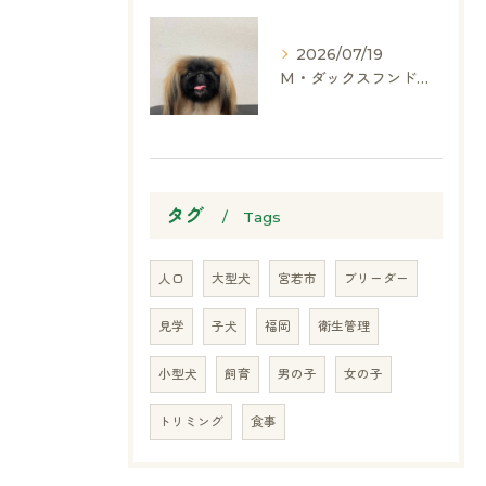
2026/07/19
M・ダックスフンド、ヨークシャーテリア、ペキニーズ、ポメラニアン
タグ
Tags
人口
大型犬
宮若市
ブリーダー
見学
子犬
福岡
衛生管理
小型犬
飼育
男の子
女の子
トリミング
食事