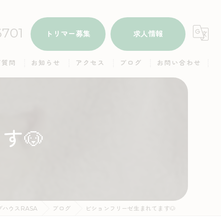
6701
トリマー募集
求人情報
ご質問
お知らせ
アクセス
ブログ
お問い合わせ
ALL
ドッグハウスRASA
本日のトリミング
ドッグハウスRASA 名子店
す🐶
子犬情報
里親さん募集
ギャラリー（お父さん）
ハウスRASA
ブログ
ビションフリーゼ生まれてます🐶
ギャラリー（お母さん）