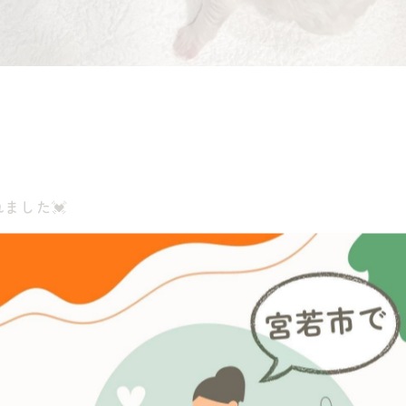
ました💓
am#犬の美容室#犬のトリミング#子犬販売#仔犬販売#ドッ
可愛い#cute#ドッグハウスRASA宮若店#宮若市#宮
ビションフリーゼ#ビションフリーゼ子犬#ビションフリ