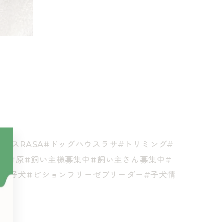
グハウスRASA#ドッグハウスラサ#トリミング#
若市竹原#飼い主様募集中#飼い主さん募集中#
ーゼ仔犬#ビションフリーゼブリーダー#子犬情