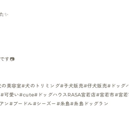
お気軽にお問い合わせください
お気軽にお問い合わせください
た✨
です📷
am#犬の美容室#犬のトリミング#子犬販売#仔犬販売#ドッ
可愛い#cute#ドッグハウスRASA宮若店#宮若市#宮
アン#プードル#シーズー#糸島#糸島ドッグラン