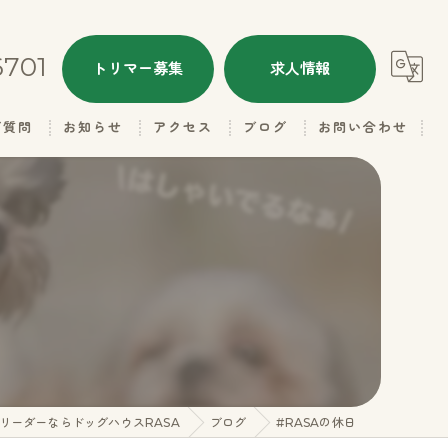
6701
トリマー募集
求人情報
ご質問
お知らせ
アクセス
ブログ
お問い合わせ
ALL
ドッグハウスRASA
本日のトリミング
ドッグハウスRASA 名子店
子犬情報
里親さん募集
ギャラリー（お父さん）
リーダーならドッグハウスRASA
ブログ
#RASAの休日
ギャラリー（お母さん）