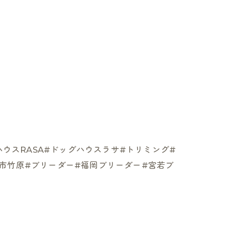
グハウスRASA#ドッグハウスラサ#トリミング#
若市竹原#ブリーダー#福岡ブリーダー#宮若ブ