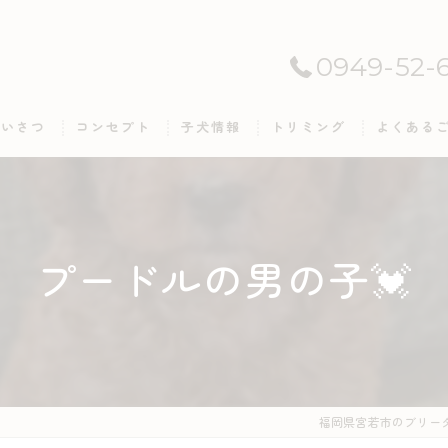
0949-52-
あいさつ
コンセプト
子犬情報
トリミング
よくある
プードルの男の子💓
福岡県宮若市のブリーダ