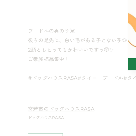
プードルの男の子💓
後ろの足先に、白い毛がある子とない子🐶
2頭ともとってもかわいいですっ🤭✨
ご家族様募集中！
#ドッグハウスRASA#タイニープードル#
宮若市のドッグハウスRASA
ドッグハウスRASA