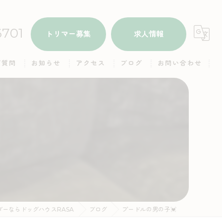
6701
トリマー募集
求人情報
ご質問
お知らせ
アクセス
ブログ
お問い合わせ
ALL
ドッグハウスRASA
本日のトリミング
ドッグハウスRASA 名子店
子犬情報
里親さん募集
ギャラリー（お父さん）
ーならドッグハウスRASA
ブログ
プードルの男の子💓
ギャラリー（お母さん）