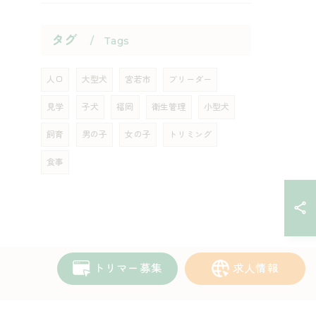
タグ
Tags
人口
大型犬
宮若市
ブリーダー
見学
子犬
福岡
衛生管理
小型犬
飼育
男の子
女の子
トリミング
食事
トリマー募集
求人情報