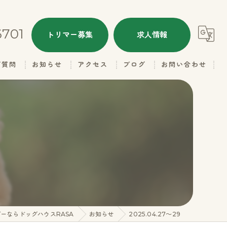
6701
トリマー募集
求人情報
ご質問
お知らせ
アクセス
ブログ
お問い合わせ
ALL
ドッグハウスRASA
本日のトリミング
ドッグハウスRASA 名子店
子犬情報
里親さん募集
ギャラリー（お父さん）
ーならドッグハウスRASA
お知らせ
2025.04.27～29
ギャラリー（お母さん）